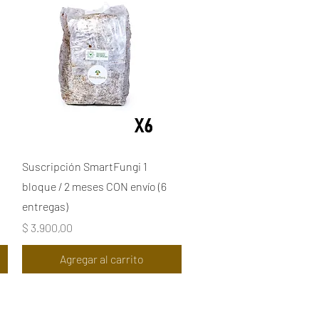
Vista rápida
Suscripción SmartFungi 1
bloque / 2 meses CON envío (6
entregas)
Precio
$ 3.900,00
Agregar al carrito