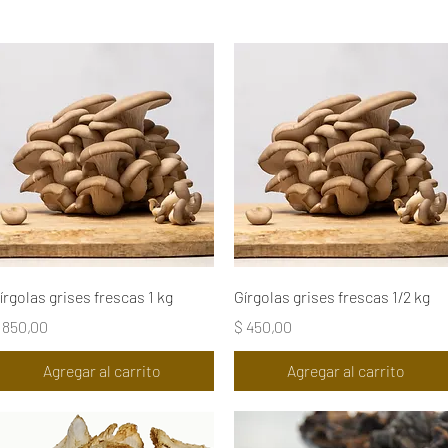
Vista rápida
Vista rápida
írgolas grises frescas 1 kg
Gírgolas grises frescas 1/2 kg
recio
Precio
 850,00
$ 450,00
Agregar al carrito
Agregar al carrito