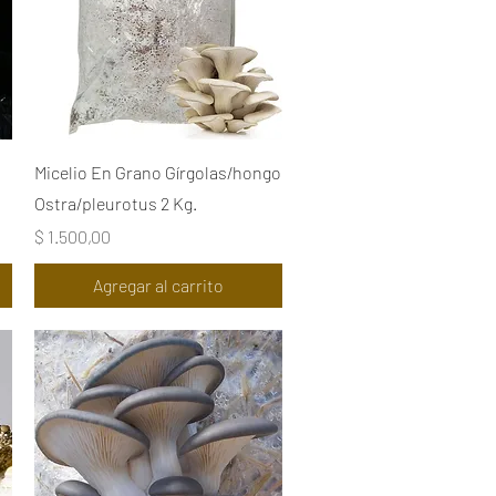
Vista rápida
o
Micelio En Grano Gírgolas/hongo
Ostra/pleurotus 2 Kg.
Precio
$ 1.500,00
Agregar al carrito