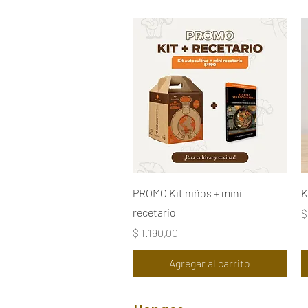
Vista rápida
PROMO Kit niños + mini
K
recetario
P
$
Precio
$ 1.190,00
Agregar al carrito