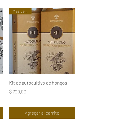
Más vendido
Vista rápida
e
Kit de autocultivo de hongos
Precio
$ 700,00
Agregar al carrito