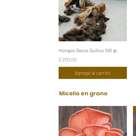
Vista rápida
Hongos Secos Suillus 100 gr.
Precio
$ 200,00
Agregar al carrito
Micelio en grano