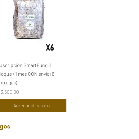
Vista rápida
uscripción SmartFungi 1
loque / 1 mes CON envío (6
ntregas)
recio
 3.600,00
Agregar al carrito
ngos