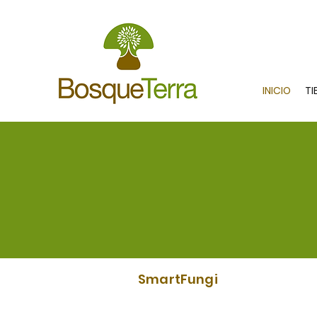
INICIO
TI
SmartFungi