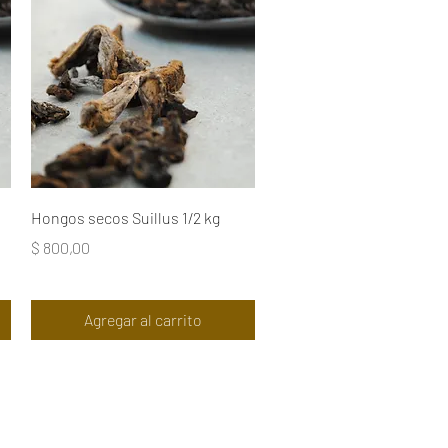
Vista rápida
Hongos secos Suillus 1/2 kg
Precio
$ 800,00
Agregar al carrito