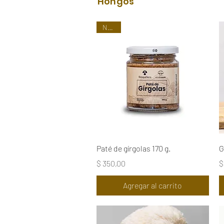
Hongos
Nuevo
Vista rápida
Paté de gírgolas 170 g.
G
Precio
P
$ 350,00
$
Agregar al carrito