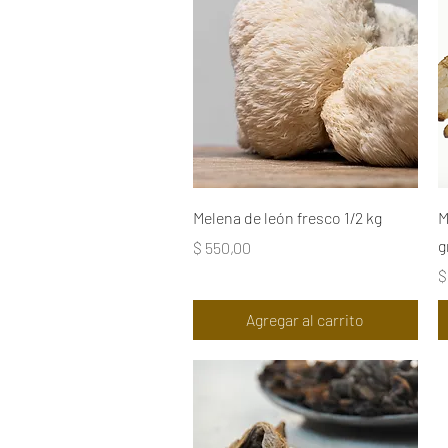
Vista rápida
Melena de león fresco 1/2 kg
M
g
Precio
$ 550,00
P
$
Agregar al carrito