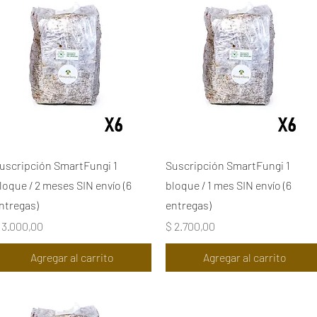
Vista rápida
Vista rápida
uscripción SmartFungi 1
Suscripción SmartFungi 1
loque / 2 meses SIN envío (6
bloque / 1 mes SIN envío (6
ntregas)
entregas)
recio
Precio
 3.000,00
$ 2.700,00
Agregar al carrito
Agregar al carrito