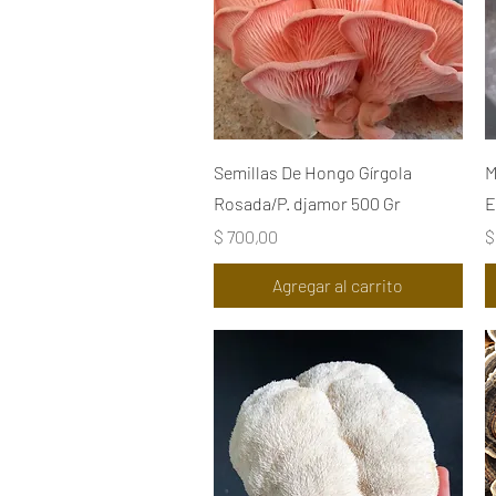
Vista rápida
Semillas De Hongo Gírgola
M
Rosada/P. djamor 500 Gr
E
Precio
P
$ 700,00
$
Agregar al carrito