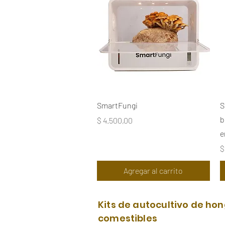
Vista rápida
SmartFungi
S
b
Precio
$ 4.500,00
e
P
$
Agregar al carrito
Kits de autocultivo de ho
comestibles