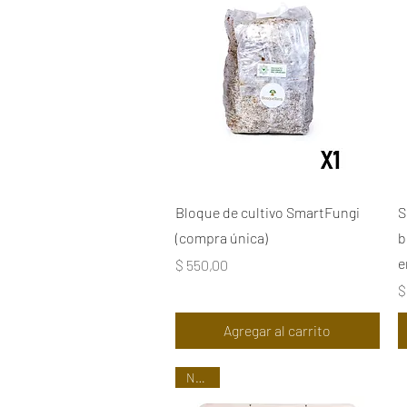
Vista rápida
Bloque de cultivo SmartFungi
S
(compra única)
b
e
Precio
$ 550,00
P
$
Agregar al carrito
Nuevo