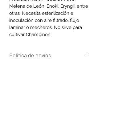
Melena de León, Enoki, Eryngii, entre
otras. Necesita esterilización e
inoculación con aire filtrado, flujo
laminar o mecheros. No sirve para
cultivar Champiñon.
Política de envíos
Los envíos se realizan los días
martes, miércoles y viernes entre las
10 y las 17 hs para Montevideo y
Ciudad de la Costa.
Para el interior del país se envía todos
los días por el Correo uruguayo.