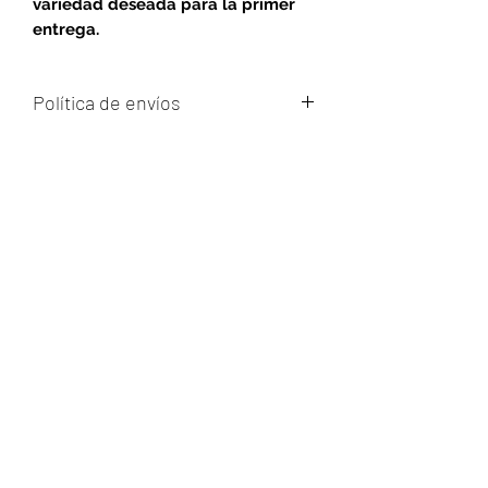
variedad deseada para la primer
entrega.
Política de envíos
Los envíos se realizan los días
martes, miércoles y viernes entre las
10 y las 17 hs para Montevideo y
Ciudad de la Costa.
Para el interior del país se envía todos
los días por el Correo uruguayo.