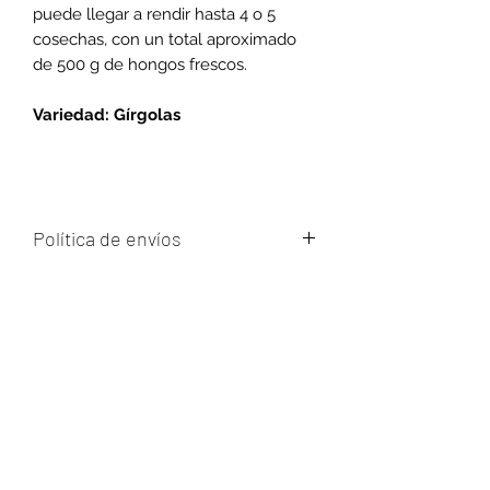
puede llegar a rendir hasta 4 o 5
cosechas, con un total aproximado
de 500 g de hongos frescos.
Variedad: Gírgolas
Política de envíos
Los envíos se realizan los días
martes, miércoles y viernes entre las
10 y las 17 hs para Montevideo y
Ciudad de la Costa.
Para el interior del país se envía todos
los días por el Correo uruguayo.